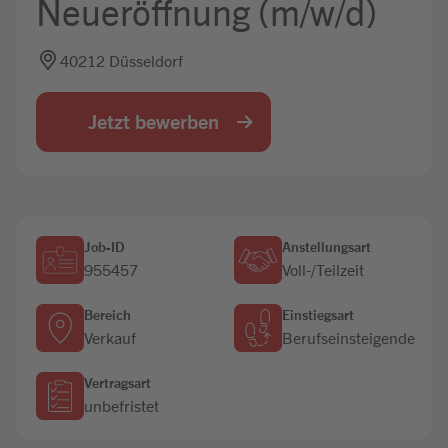
Neueröffnung (m/w/d)
Jobbörse
40212 Düsseldorf
Jetzt bewerben
Job-ID
Anstellungsart
955457
Voll-/Teilzeit
Bereich
Einstiegsart
Verkauf
Berufseinsteigende
Vertragsart
unbefristet