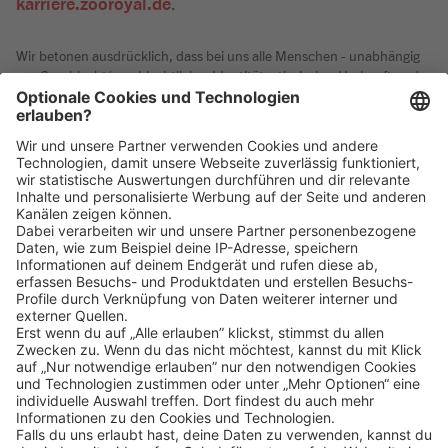
karriere.zooroyal.de
.
Wir betonen ausdrücklich, dass bei uns alle Menschen - unabhängig
von Geschlecht/geschlechtlicher Identität, ethnischer Herkunft und
Nationalität, sozialer Herkunft, Religion/Weltanschauung,
körperlichen und geistigen Fähigkeiten, Alter sowie sexueller
Orientierung oder weiteren individuellen Merkmalen - gleichermaßen
willkommen sind.
Klicke
hier
, um alle offenen Jobs zu sehen.
Impressum
Datenschutz
Privatsphäre-Einstellungen
FAQ
Veranstaltungen