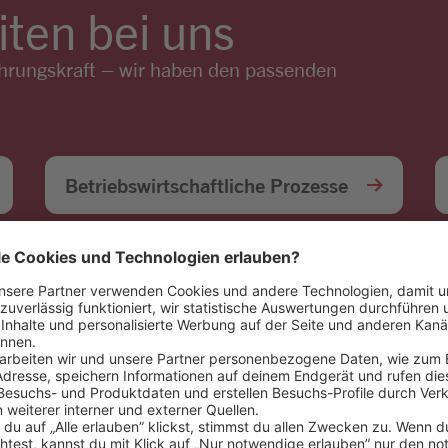
ten bei uns
ührungskraft – wir haben den passenden
Betriebswirtschaftliche Prozesse
Convenience
Inhouse Consulting
Logistik