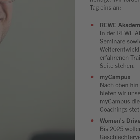
Tag eins an:
REWE Akadem
In der REWE A
Seminare sowie
Weiterentwickl
erfahrenen Tra
Seite stehen.
myCampus
Nach oben hin 
bieten wir uns
myCampus die 
Coachings stet
Women's Driv
Bis 2025 wolle
Geschlechterve