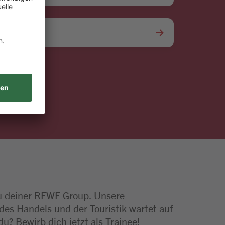
Touristik
 deiner REWE Group. Unsere
es Handels und der Touristik wartet auf
u? Bewirb dich jetzt als Trainee!