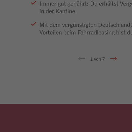
Immer gut genährt: Du erhältst Ver
Auszeitmodelle wie Sabbatical & Un
Vorsorgeuntersuchungen
in der Kantine.
bei der Suche nach Betreuung und P
Weiterbildungen im Bereich Erste Hi
Mit dem vergünstigten Deutschlandt
Vorteilen beim Fahrradleasing bist d
1
von 7