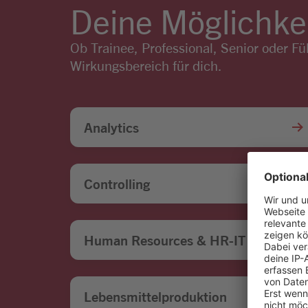
Deine Möglichkei
Ob Trainee, Professional, Senior oder F
Wirkungsbereich für dich.
Analytics
Controlling
Human Resources & HR-IT
Lebensmittelproduktion