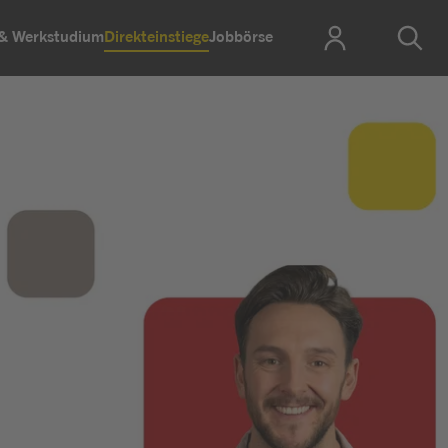
 & Werkstudium
Direkteinstiege
Jobbörse