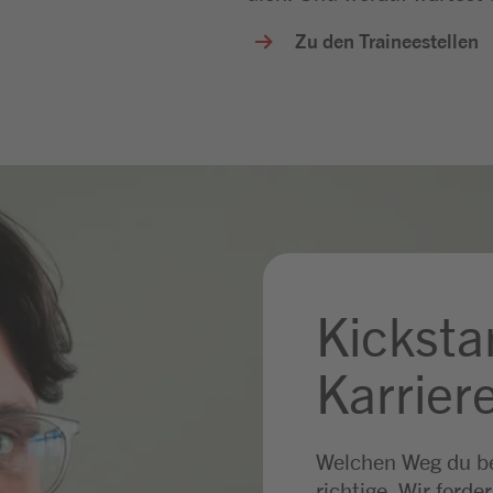
Zu den Traineestellen
Kickstar
Karrier
Welchen Weg du bei
richtige. Wir forde