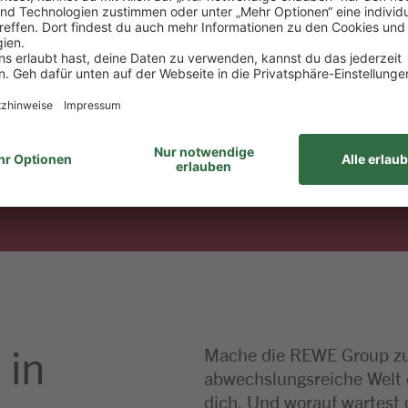
Strategie
 in
Mache die REWE Group zu
abwechslungsreiche Welt d
dich. Und worauf wartest d