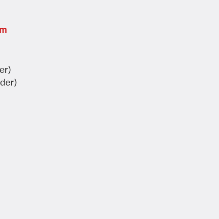
om
er)
nder)