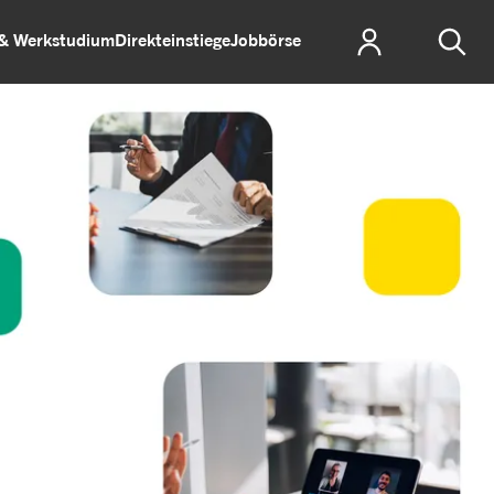
 & Werkstudium
Direkteinstiege
Jobbörse