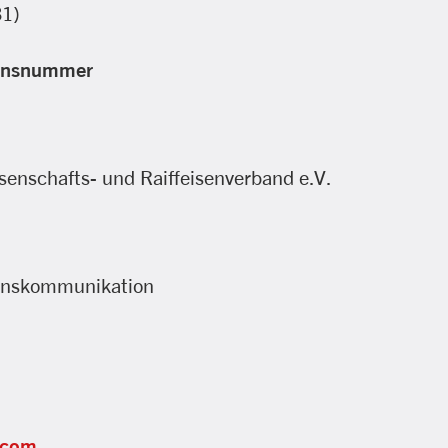
31)
ionsnummer
nschafts- und Raiffeisenverband e.V.
nskommunikation
.com