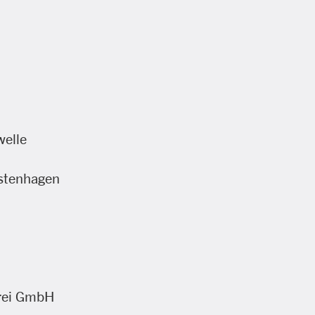
welle
stenhagen
rei GmbH