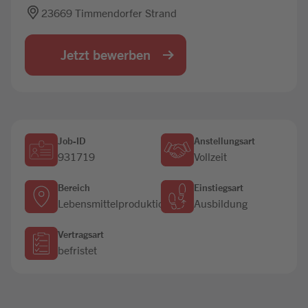
23669 Timmendorfer Strand
Jobbörse
Jetzt bewerben
Job-ID
Anstellungsart
931719
Vollzeit
Bereich
Einstiegsart
Lebensmittelproduktion
Ausbildung
Vertragsart
befristet