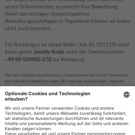
unser Onlineformular, so erreicht Ihre Bewerbung
direkt den richtigen Ansprechpartner.
Bewerbungsunterlagen in Papierform können wir leider
nicht zurücksenden.
Für Rückfragen zu dieser Stelle (Job-ID: 931719) steht
Ihnen gerne
Janette Kratz
unter der Telefonnummer
+49 69 420982-278
zur Verfügung.
Um den Lesefluss zu erleichtern, beschränken wir uns im Textverlauf
auf männliche Bezeichnungen. Wir betonen ausdrücklich, dass bei
uns alle Menschen - unabhängig von Geschlecht/geschlechtlicher
Identität, ethnischer Herkunft und Nationalität, sozialer Herkunft,
Religion/Weltanschauung, körperlicher und geistiger Fähigkeiten,
Alter sowie sexueller Orientierung oder weiterer individueller
Merkmale - gleichermaßen willkommen sind.