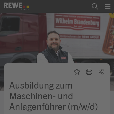
Zum Inhalt springen
Startseite
REWE Group als Arbeitgeber
Ausbildung & Studium
Praktikum & Werkstudium
Direkteinstiege
Ausbildung zum
Mein Kandidat:innenprofil
Maschinen- und
Anlagenführer (m/w/d)