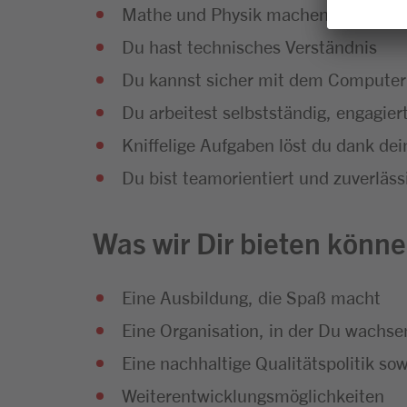
Mathe und Physik machen Dir Spaß
Du hast technisches Verständnis
Du kannst sicher mit dem Compute
Du arbeitest selbstständig, engagiert
Kniffelige Aufgaben löst du dank dei
Du bist teamorientiert und zuverläss
Was wir Dir bieten könne
Eine Ausbildung, die Spaß macht
Eine Organisation, in der Du wachs
Eine nachhaltige Qualitätspolitik so
Weiterentwicklungsmöglichkeiten