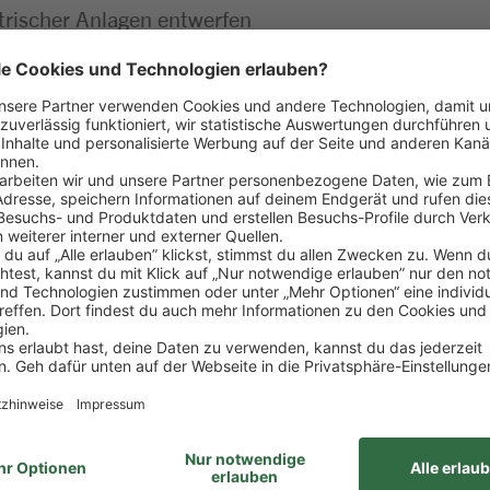
rischer Anlagen entwerfen
ren und in Betrieb nehmen
ommunikations- oder Beleuchtungstechnik bereitstel
ns- und Energieleitungen installieren
ie ihre pneumatischen und hydraulischen Bauteile 
ssysteme zusammenbauen und verdrahten
führen und gebäudetechnische Systeme testen und 
, ihre Funktion und Sicherheitseinrichtungen prüf
achen als Maßnahme der Qualitätssicherung analys
:
bschluss mit guten Noten abgeschlossen