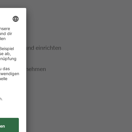
len
einbauen und einrichten
in Betrieb nehmen
en
ieren