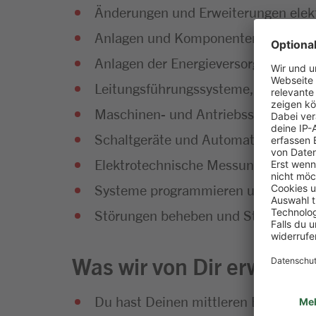
Änderungen und Erweiterungen elekt
Anlagen und Komponenten installie
Anlagen der Energieversorgungs-, K
Leitungsführungssysteme, Informatio
Maschinen- und Antriebssysteme sow
Schaltgeräte und Automatisierung
Elektrotechnische Messungen durch
Systeme programmieren und anpassen
Störungen beheben und Störungsurs
Was wir von Dir erwarten
Du hast Deinen mittleren Bildungsa