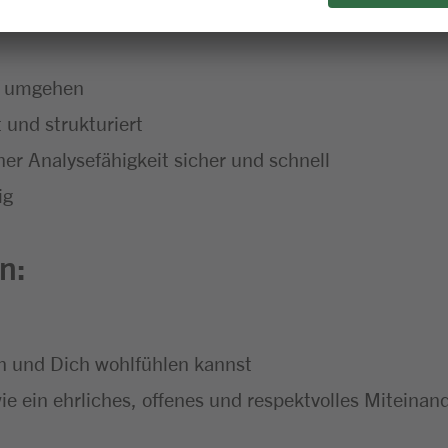
r umgehen
 und strukturiert
ner Analysefähigkeit sicher und schnell
ig
n:
en und Dich wohlfühlen kannst
wie ein ehrliches, offenes und respektvolles Miteinan