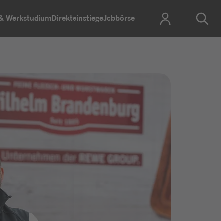
 & Werkstudium
Direkteinstiege
Jobbörse