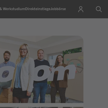
 & Werkstudium
Direkteinstiege
Jobbörse