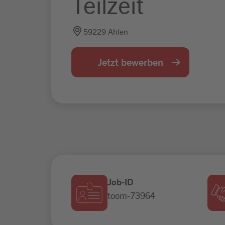
Teilzeit
59229 Ahlen
Jetzt bewerben
Job-ID
toom-73964