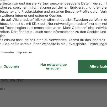
 Waren an unsere Kund:innen
ltung von Sicherheitsvorschriften (z.B. Ladungssich
ktteam und externen Partnern
mann/Kauffrau im Einzelhandel (m/w/d) oder in der Lo
ebslogistiker:in oder als Quereinsteiger:in aus einer
rtschaftssystemen
itschaft sowie Lust, mit anzupacken
Arbeitsweise
ein