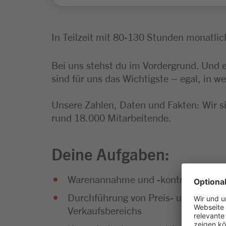
In Teilzeit mit 80-130 Stunden monatlic
Bei uns stehst du im Vordergrund. Und 
sind für uns das Wichtigste – egal, in we
Unsere Zahlen, Daten und Fakten: Wir s
rund 18.000 Mitarbeitende.
Deine Aufgaben:
Warenannahme und -kontrolle, Lage
Durchführung von Preis- und Regal
Verkaufsbereichs