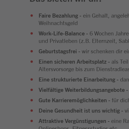
Faire Bezahlung
- ein Gehalt, angele
Weihnachtsgeld
Work-Life-Balance
- 6 Wochen Jahres
und Privatleben (z.B. Elternzeit, Sab
Geburtstagsfrei
- wir schenken dir e
Einen sicheren Arbeitsplatz
- als Tei
Altersvorsorge bis zum Dienstradlea
Eine strukturierte Einarbeitung
- dam
Vielfältige Weiterbildungsangebote
-
Gute Karrieremöglichkeiten
- für di
Deine Gesundheit ist uns wichtig
- v
Attraktive Vergünstigungen
- eine R
Onlineshops, Fitnessstudios etc.