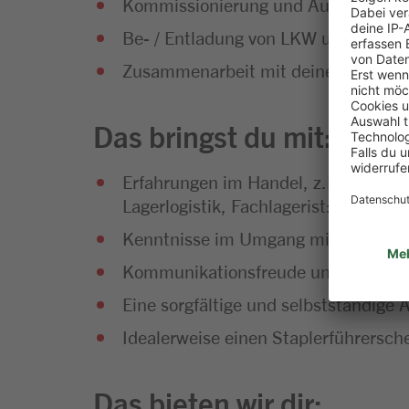
Kommissionierung und Ausgabe von
Be- / Entladung von LKW unter Einha
Zusammenarbeit mit deinem Baumar
Das bringst du mit:
Erfahrungen im Handel, z.B. als Kauf
Lagerlogistik, Fachlagerist:in, Betri
Kenntnisse im Umgang mit Warenwi
Kommunikationsfreude und Hilfsbere
Eine sorgfältige und selbstständige 
Idealerweise einen Staplerführersch
Das bieten wir dir: