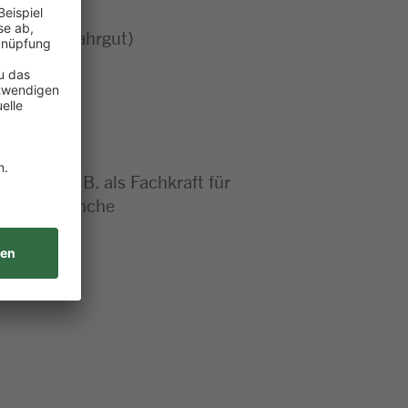
erung, Gefahrgut)
gistik, z.B. als Fachkraft für
 anderen Branche