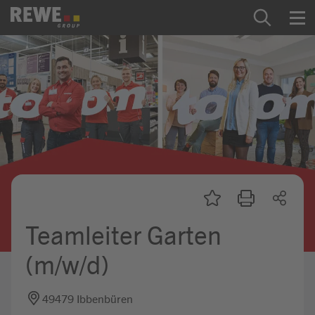
Zum Inhalt springen
Startseite
REWE Group als Arbeitgeber
Ausbildung & Studium
Praktikum & Werkstudium
Direkteinstiege
Teamleiter Garten
Mein Kandidat:innenprofil
(m/w/d)
49479 Ibbenbüren