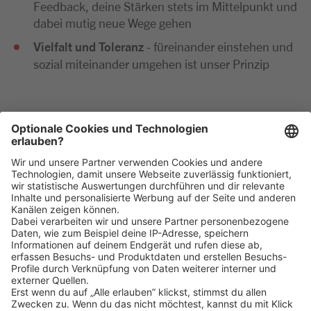
Feedback, deine Stärken stets im Mittelpunkt und
dabei mutig neue Wege gehen
Vielfalt und Toleranz
- füreinander einstehen und
sozial miteinander umgehen ist unser Prinzip
Wir freuen uns sehr auf deine Bewerbung. Bitte reiche
diese ausschließlich digital ein. Im Anschluss an deine
Bewerbung kommen wir zeitnah per E-Mail oder
telefonisch auf dich zu.
Klicke
hier
, um alle offenen Jobs zu sehen.