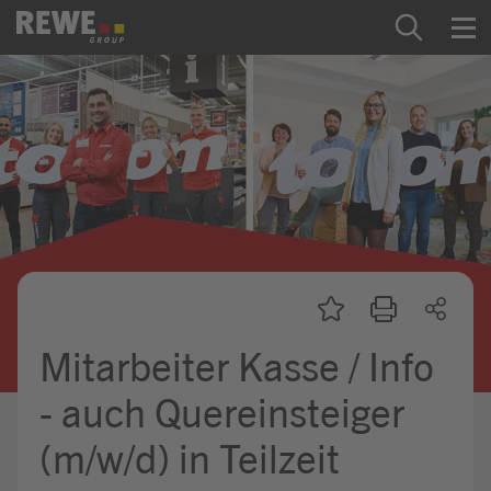
Zum Inhalt springen
Startseite
REWE Group als Arbeitgeber
Ausbildung & Studium
Praktikum & Werkstudium
Direkteinstiege
Mitarbeiter Kasse / Info
Mein Kandidat:innenprofil
- auch Quereinsteiger
(m/w/d) in Teilzeit