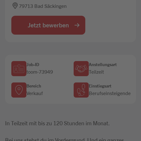
79713 Bad Säckingen
Jobbörse
Jetzt bewerben
Job-ID
Anstellungsart
toom-73949
Teilzeit
Bereich
Einstiegsart
Verkauf
Berufseinsteigende
In Teilzeit mit bis zu 120 Stunden im Monat.
Bei uns stehst du im Vordergrund. Und ein ganzes