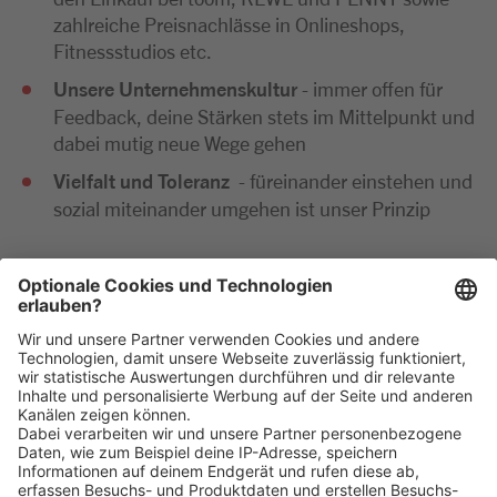
zahlreiche Preisnachlässe in Onlineshops,
Fitnessstudios etc.
Unsere Unternehmenskultur
- immer offen für
Feedback, deine Stärken stets im Mittelpunkt und
dabei mutig neue Wege gehen
Vielfalt und Toleranz
- füreinander einstehen und
sozial miteinander umgehen ist unser Prinzip
Wir freuen uns sehr auf deine Bewerbung. Bitte reiche
diese ausschließlich digital ein. Im Anschluss an deine
Bewerbung kommen wir zeitnah per E-Mail oder
telefonisch auf dich zu.