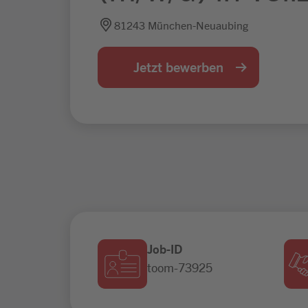
81243 München-Neuaubing
Jetzt bewerben
Job-ID
toom-73925