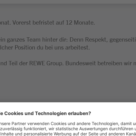
nat. Vorerst befristet auf 12 Monate.
ein ganzes Team hinter dir: Denn Respekt, gegensei
lcher Position du bei uns arbeitest.
ind Teil der REWE Group. Bundesweit betreiben wir 
g sowie Erstellung von Warenbestellungen unserer
 und Orientierung an den Wünschen der Kund:innen
atzierung von Produkten sowie Aktionswaren in dei