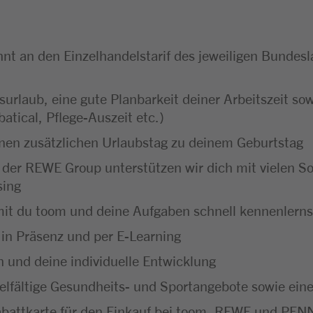
hnt an den Einzelhandelstarif des jeweiligen Bundesl
urlaub, eine gute Planbarkeit deiner Arbeitszeit sow
batical, Pflege-Auszeit etc.)
inen zusätzlichen Urlaubstag zu deinem Geburtstag
l der REWE Group unterstützen wir dich mit vielen So
sing
it du toom und deine Aufgaben schnell kennenlerns
 in Präsenz und per E-Learning
ch und deine individuelle Entwicklung
ielfältige Gesundheits- und Sportangebote sowie ein
abattkarte für den Einkauf bei toom, REWE und PENN