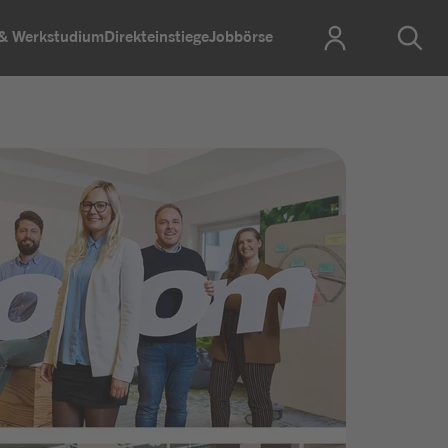
 & Werkstudium
Direkteinstiege
Jobbörse