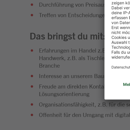
Durchführung von Preisauszeichnun
Treffen von Entscheidungen in dein
Das bringst du mit:
Erfahrungen im Handel z.B. als Kauf
Handwerk, z.B. als Tischler:in, Elekt
Branche
Interesse an unserem Baumarktsorti
Freude am direkten Kontakt mit Ku
Lösungsorientierung
Organisationsfähigkeit, z.B. für die
Offenheit für den Umgang mit digit