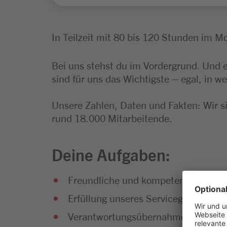
In Teilzeit mit 80 bis 120 Stunden im Mo
Bei uns stehst du im Vordergrund. Und 
sind für uns das Wichtigste – egal, in we
Unsere Zahlen, Daten und Fakten: Wir s
rund 18.000 Mitarbeitende.
Deine Aufgaben:
Freundliche und kompetente Beratun
Erfüllung unseres Servicegedankens
Verantwortungsübernahme für die Pl