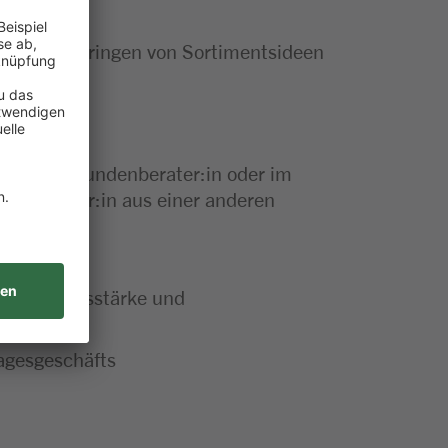
e das Einbringen von Sortimentsideen
ufer:in, Kundenberater:in oder im
ereinsteiger:in aus einer anderen
in
unikationsstärke und
Tagesgeschäfts