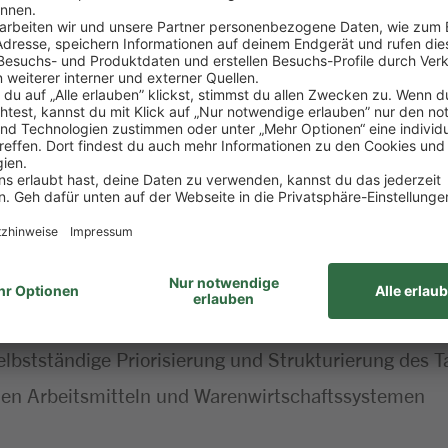
gen sowie das Anbringen von Beschilderungen
em Handlungsspielraum, z.B. bei Reklamationen sowi
mann/Kauffrau im Einzel-/Großhandel (m/w/d), Verkä
riker:in, Heizungs-/Sanitärinstallateur:in oder als Qu
ment und idealerweise Erfahrungen als Heimwerker:
nd:innen, dem Verkauf unserer Produkte sowie Komm
 selbstständige Priorisierung und Strukturierung des 
alen Arbeitsmitteln und Warenwirtschaftssystemen