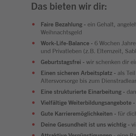
Das bieten wir dir:
Faire Bezahlung
- ein Gehalt, angele
Weihnachtsgeld
Work-Life-Balance
- 6 Wochen Jahres
und Privatleben (z.B. Elternzeit, Sab
Geburtstagsfrei
- wir schenken dir e
Einen sicheren Arbeitsplatz
- als Tei
Altersvorsorge bis zum Dienstradlea
Eine strukturierte Einarbeitung
- dam
Vielfältige Weiterbildungsangebote
-
Gute Karrieremöglichkeiten
- für di
Deine Gesundheit ist uns wichtig
- v
Attraktive Vergünstigungen
- eine R