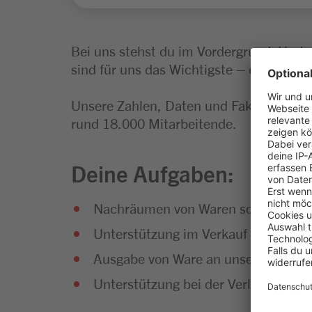
Bei uns stehst du im Vordergrund. Und 
sind für uns das Wichtigste – egal, in we
Unsere Zahlen, Daten und Fakten: Wir s
rund 18.000 Mitarbeitende.
Deine Aufgaben:
Nachräumen von Waren sowie Pflege
Unterstützung im Verkauf sowie Dur
Ausgabe von Ware an unsere Kund:i
Unterstützung bei der Verladung de