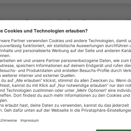
ein ganzes Team hinter dir: Denn Respekt, gegensei
lcher Position du bei uns arbeitest.
ind Teil der REWE Group. Bundesweit betreiben wir 
 des Verkaufsbereichs vorwiegend samstags zwische
chführung von Preis- und Regalauszeichnungen
nnen
r Waren