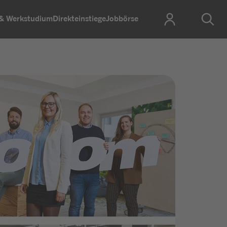
 & Werkstudium
Direkteinstiege
Jobbörse