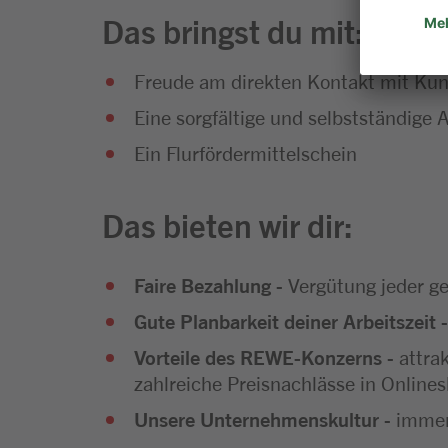
Das bringst du mit:
Freude am direkten Kontakt mit Kun
Eine sorgfältige und selbstständige
Ein Flurfördermittelschein
Das bieten wir dir:
Faire Bezahlung
- Vergütung jeder ge
Gute Planbarkeit deiner Arbeitszeit
-
Vorteile des REWE-Konzerns
- attra
zahlreiche Preisnachlässe in Onlines
Unsere Unternehmenskultur
- immer