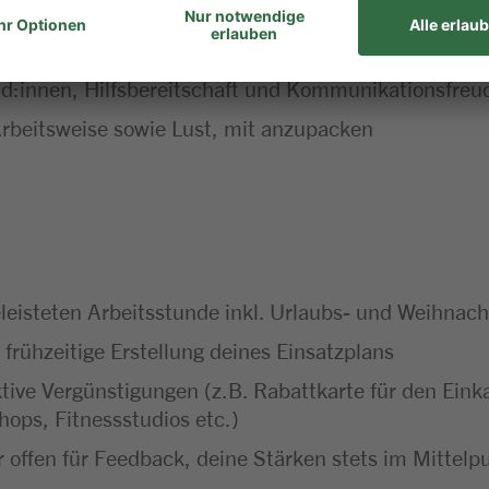
d:innen, Hilfsbereitschaft und Kommunikationsfreu
 Arbeitsweise sowie Lust, mit anzupacken
leisteten Arbeitsstunde inkl. Urlaubs- und Weihnach
 frühzeitige Erstellung deines Einsatzplans
ktive Vergünstigungen (z.B. Rabattkarte für den Ei
hops, Fitnessstudios etc.)
 offen für Feedback, deine Stärken stets im Mittel