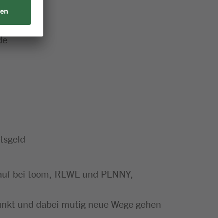
de
tsgeld
nkauf bei toom, REWE und PENNY,
punkt und dabei mutig neue Wege gehen