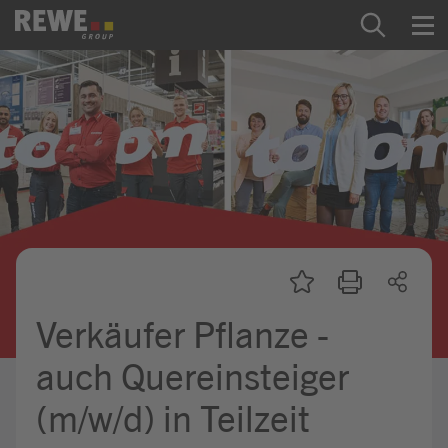
Zum Inhalt springen
Startseite
REWE Group als Arbeitgeber
Ausbildung & Studium
Praktikum & Werkstudium
Direkteinstiege
Verkäufer Pflanze -
Mein Kandidat:innenprofil
auch Quereinsteiger
(m/w/d) in Teilzeit