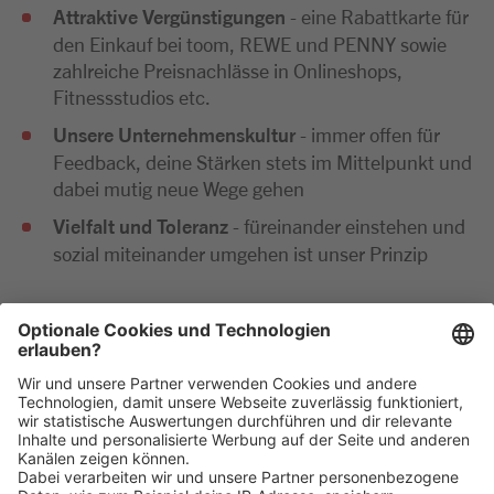
Attraktive Vergünstigungen
- eine Rabattkarte für
den Einkauf bei toom, REWE und PENNY sowie
zahlreiche Preisnachlässe in Onlineshops,
Fitnessstudios etc.
Unsere Unternehmenskultur
- immer offen für
Feedback, deine Stärken stets im Mittelpunkt und
dabei mutig neue Wege gehen
Vielfalt und Toleranz
- füreinander einstehen und
sozial miteinander umgehen ist unser Prinzip
Wir freuen uns sehr auf deine Bewerbung. Bitte reiche
diese ausschließlich digital ein. Im Anschluss an deine
Bewerbung kommen wir zeitnah per E-Mail oder
telefonisch auf dich zu.