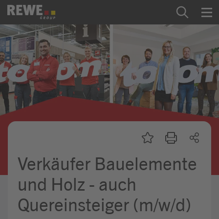
Zum Inhalt springen
Startseite
REWE Group als Arbeitgeber
Ausbildung & Studium
Praktikum & Werkstudium
Direkteinstiege
Verkäufer Bauelemente
Mein Kandidat:innenprofil
und Holz - auch
Quereinsteiger (m/w/d)