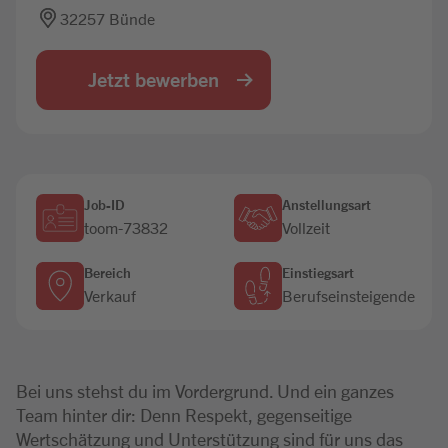
32257 Bünde
Jobbörse
Jetzt bewerben
Job-ID
Anstellungsart
toom-73832
Vollzeit
Bereich
Einstiegsart
Verkauf
Berufseinsteigende
Bei uns stehst du im Vordergrund. Und ein ganzes
Team hinter dir: Denn Respekt, gegenseitige
Wertschätzung und Unterstützung sind für uns das