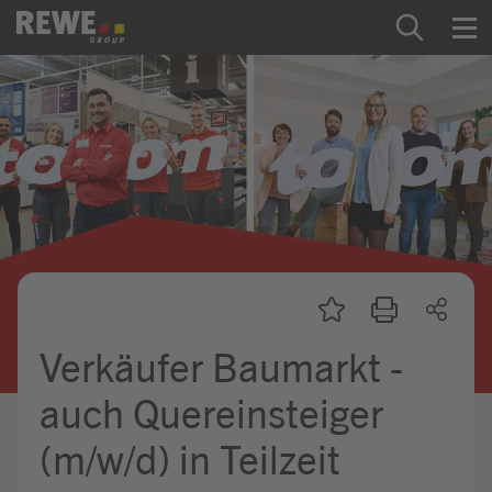
Zum Inhalt springen
Startseite
REWE Group als Arbeitgeber
Ausbildung & Studium
Praktikum & Werkstudium
Direkteinstiege
Verkäufer Baumarkt -
Mein Kandidat:innenprofil
auch Quereinsteiger
(m/w/d) in Teilzeit