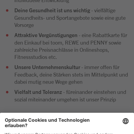
Deine Gesundheit ist uns wichtig
- vielfältige
Gesundheits- und Sportangebote sowie eine gute
Vorsorge
Attraktive Vergünstigungen
- eine Rabattkarte für
den Einkauf bei toom, REWE und PENNY sowie
zahlreiche Preisnachlässe in Onlineshops,
Fitnessstudios etc.
Unsere Unternehmenskultur
- immer offen für
Feedback, deine Stärken stets im Mittelpunkt und
dabei mutig neue Wege gehen
Vielfalt und Toleranz
- füreinander einstehen und
sozial miteinander umgehen ist unser Prinzip
Wir freuen uns sehr auf deine Bewerbung. Bitte reiche
diese ausschließlich digital ein. Im Anschluss an deine
Bewerbung kommen wir zeitnah per E-Mail oder