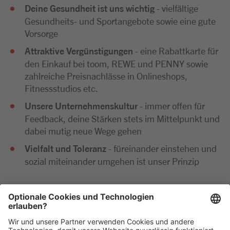
Deine Gesundheit ist uns wichtig
- vielfältige
Gesundheits- und Sportangebote sowie eine gute
Vorsorge
Attraktive Vergünstigungen
- eine Rabattkarte für
den Einkauf bei toom, REWE und PENNY sowie
zahlreiche Preisnachlässe in Onlineshops,
Fitnessstudios etc.
Unsere Unternehmenskultur
- immer offen für
Feedback, deine Stärken stets im Mittelpunkt und
dabei mutig neue Wege gehen
Vielfalt und Toleranz
- füreinander einstehen und
sozial miteinander umgehen ist unser Prinzip
Wir freuen uns sehr auf deine Bewerbung. Bitte reiche
diese ausschließlich digital ein. Im Anschluss an deine
Bewerbung kommen wir zeitnah per E-Mail oder
telefonisch auf dich zu.