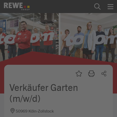
Zum Inhalt springen
Startseite
REWE Group als Arbeitgeber
Ausbildung & Studium
Praktikum & Werkstudium
Direkteinstiege
Verkäufer Garten
Mein Kandidat:innenprofil
(m/w/d)
50969 Köln-Zollstock