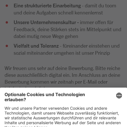
Eine strukturierte Einarbeitung
- damit du toom
und deine Aufgaben schnell kennenlernst
Unsere Unternehmenskultur -
immer offen für
Feedback, deine Stärken stets im Mittelpunkt und
dabei mutig neue Wege gehen
Vielfalt und Toleranz
- füreinander einstehen und
sozial miteinander umgehen ist unser Prinzip
Wir freuen uns sehr auf deine Bewerbung. Bitte reiche
diese ausschließlich digital ein. Im Anschluss an deine
Bewerbung kommen wir zeitnah per E-Mail oder
telefonisch auf dich zu.
Bei Rückfragen zu der Position wende dich gerne
telefonisch an die Marktleitung unter: 07181 93930-0