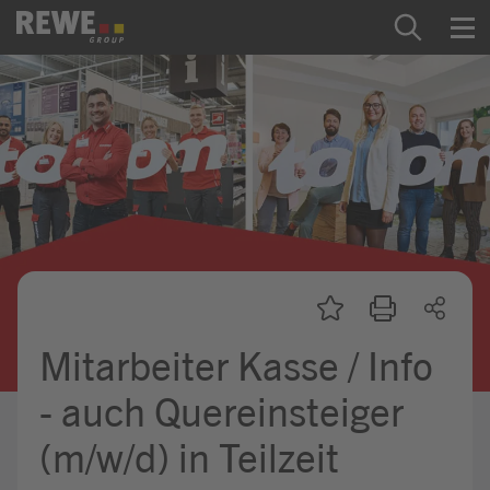
Zum Inhalt springen
Startseite
REWE Group als Arbeitgeber
Ausbildung & Studium
Praktikum & Werkstudium
Direkteinstiege
Mitarbeiter Kasse / Info
Mein Kandidat:innenprofil
- auch Quereinsteiger
(m/w/d) in Teilzeit