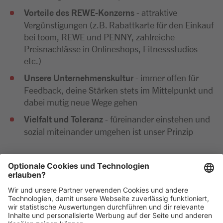
Vorteile des REWE-Konzerns
- attraktive
Vergünstigungen (z.B. Rabattkarte für den Einkauf
bei toom, REWE und PENNY, zahlreiche
Preisnachlässe in Onlineshops, Fitnessstudios
etc.)
Unsere Unternehmenskultur
- immer offen für
Feedback, deine Stärken stets im Mittelpunkt und
dabei mutig neue Wege gehen
Vielfalt und Toleranz
- füreinander einstehen und
sozial miteinander umgehen ist unser Prinzip
Wir freuen uns sehr auf deine Bewerbung. Bitte reiche
diese ausschließlich digital ein. Im Anschluss an deine
Bewerbung kommen wir zeitnah per E-Mail oder
telefonisch auf dich zu.