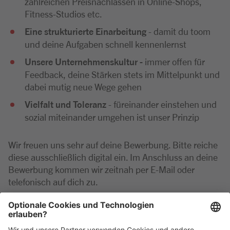
zahlreichen Preisnachlässen in Online-Shops,
Fitness-Studios etc.
Eine strukturierte Einarbeitung
- damit du toom
und deine Aufgaben schnell kennenlernst
Unsere Unternehmenskultur -
immer offen für
Feedback, deine Stärken stets im Mittelpunkt und
dabei mutig neue Wege gehen
Vielfalt und Toleranz
- füreinander einstehen und
sozial miteinander umgehen ist unser Prinzip
Wir freuen uns sehr auf deine Bewerbung. Bitte reiche
diese ausschließlich digital ein. Im Anschluss an deine
Bewerbung kommen wir zeitnah per E-Mail oder
telefonisch auf dich zu.
Bei Rückfragen zu der Position wende dich gerne
telefonisch an die Marktleitung unter: 09471 602731-