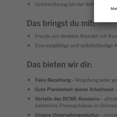
Unterstützung bei der Verladung de
Das bringst du mit:
Freude am direkten Kontakt mit Kun
Eine sorgfältige und selbstständige
Das bieten wir dir:
Faire Bezahlung
- Vergütung jeder ge
Gute Planbarkeit deiner Arbeitszeit
-
Vorteile des REWE-Konzerns
- attra
zahlreiche Preisnachlässe in Onlines
Unsere Unternehmenskultur
- immer