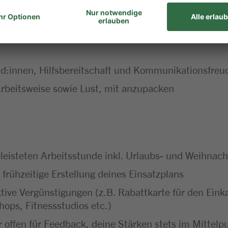
r Waren
d:innen, Hilfsbereitschaft und Kommunikationsfreu
 Arbeitsweise sowie Lust, mit anzupacken
leisteten Arbeitsstunde inkl. Urlaubs- und Weihnach
 frühzeitige Erstellung deines Einsatzplans
ktive Vergünstigungen (z.B. Rabattkarte für den Ei
hops, Fitnessstudios etc.)
 offen für Feedback, deine Stärken stets im Mittel