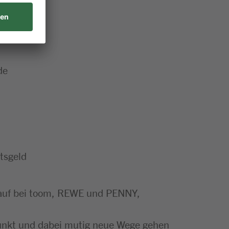
de
tsgeld
nkauf bei toom, REWE und PENNY,
punkt und dabei mutig neue Wege gehen