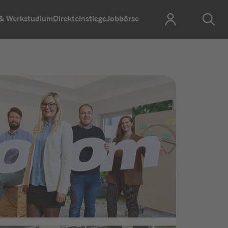
 & Werkstudium
Direkteinstiege
Jobbörse