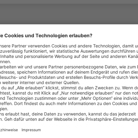
ein ganzes Team hinter dir: Denn Respekt, gegensei
lcher Position du bei uns arbeitest.
ind Teil der REWE Group. Bundesweit betreiben wir 
 des Verkaufsbereichs
chführung von Preis- und Regalauszeichnungen
nnen