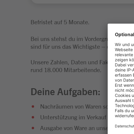
Befristet auf 5 Monate.
Bei uns stehst du im Vordergrund. Und 
sind für uns das Wichtigste – egal, in we
Unsere Zahlen, Daten und Fakten: Wir s
rund 18.000 Mitarbeitende.
Deine Aufgaben:
Nachräumen von Waren sowie Pflege
Unterstützung im Verkauf sowie Dur
Ausgabe von Ware an unsere Kund:i