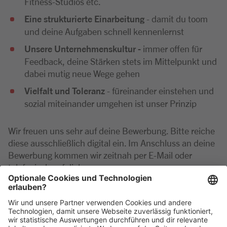
Fitness-Studios etc.
Eine strukturierte Einarbeitung
- damit du toom
und deine Aufgaben schnell kennenlernst
Unsere Unternehmenskultur -
immer offen für
Feedback, deine Stärken stets im Mittelpunkt und
dabei mutig neue Wege gehen
Vielfalt und Toleranz
- füreinander einstehen und
sozial miteinander umgehen ist unser Prinzip
Wir freuen uns sehr auf deine Bewerbung. Bitte reiche
diese ausschließlich digital ein. Im Anschluss an deine
Bewerbung kommen wir zeitnah per E-Mail oder
telefonisch auf dich zu.
Bei Rückfragen zu der Position wende dich gerne
telefonisch an die Marktleitung unter: 0711 954608-0