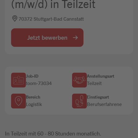
(m/w/d) in Teilzeit
Jobbörse
70372 Stuttgart-Bad Cannstatt
Jetzt bewerben
Job-ID
Anstellungsart
toom-73034
Teilzeit
Bereich
Einstiegsart
Logistik
Berufserfahrene
In Teilzeit mit 60 - 80 Stunden monatlich.