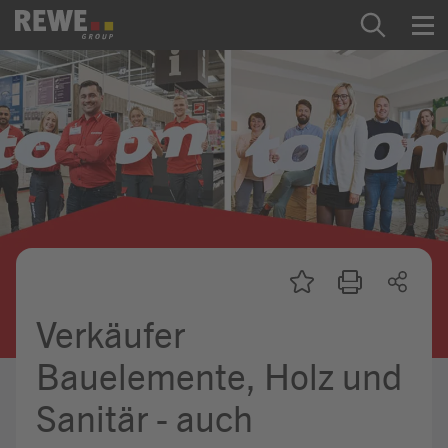
Zum Inhalt springen
Startseite
REWE Group als Arbeitgeber
Ausbildung & Studium
Praktikum & Werkstudium
Direkteinstiege
Verkäufer
Mein Kandidat:innenprofil
Bauelemente, Holz und
Sanitär - auch