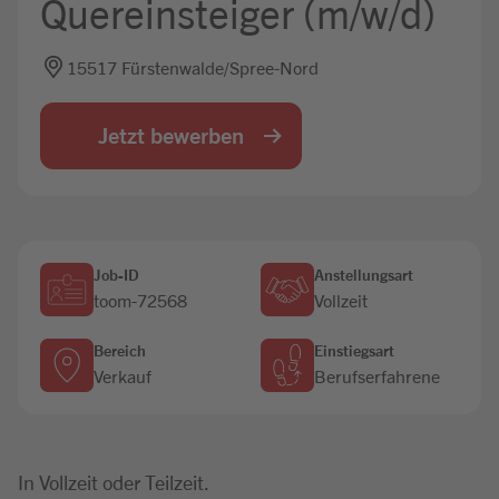
Quereinsteiger (m/w/d)
Jobbörse
15517 Fürstenwalde/Spree-Nord
Jetzt bewerben
Job-ID
Anstellungsart
toom-72568
Vollzeit
Bereich
Einstiegsart
Verkauf
Berufserfahrene
In Vollzeit oder Teilzeit.