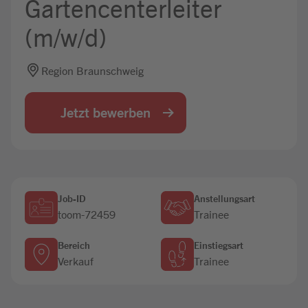
Gartencenterleiter
Jobbörse
(m/w/d)
Region Braunschweig
Jetzt bewerben
Job-ID
Anstellungsart
toom-72459
Trainee
Bereich
Einstiegsart
Verkauf
Trainee