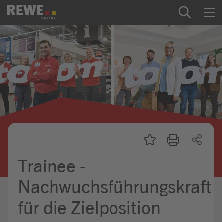
Zum Inhalt springen
Startseite
REWE Group als Arbeitgeber
Ausbildung & Studium
Praktikum & Werkstudium
Direkteinstiege
Trainee -
Mein Kandidat:innenprofil
Nachwuchsführungskraft
für die Zielposition