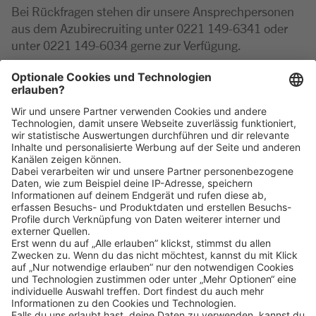
Bei Rückfragen stehen dir unsere Ansprechpersonen
aus dem Azubirecruiting unter 0221 149-6341 oder
unter 0221 149-6034 gerne zur Verfügung.
PS: Übrigens findet die Ausbildung zum toomworker
natürlich im Rahmen unserer Ladenöffnungszeiten
statt.
Klicke
hier
, um alle offenen Jobs zu sehen.
Impressum
Datenschutz
Privatsphäre-Einstellungen
FAQ
Veranstaltungen