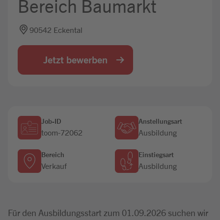
Bereich Baumarkt
Jobbörse
90542 Eckental
Jetzt bewerben
Job-ID
Anstellungsart
toom-72062
Ausbildung
Bereich
Einstiegsart
Verkauf
Ausbildung
Für den Ausbildungsstart zum 01.09.2026 suchen wir