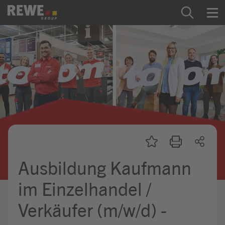
Zum Inhalt springen
Startseite
REWE Group als Arbeitgeber
Ausbildung & Studium
Praktikum & Werkstudium
Direkteinstiege
Ausbildung Kaufmann
Mein Kandidat:innenprofil
im Einzelhandel /
Verkäufer (m/w/d) -