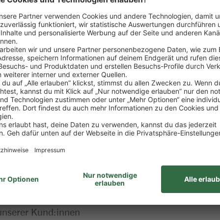
betriebswirtschaftlichen Themen, übernimmst Verant
fi.
 im Team toom
eilungen und bist die erste Ansprechperson für uns
 Ware aus und hast immer das richtige Werkzeug und 
Projekten und bringst deine Ideen mit ein
ubiseminare und Fachtrainings stetig weiter, so das
unserer Kund:innen