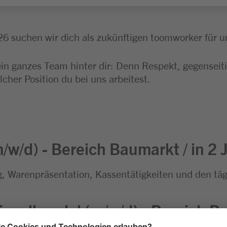
26 suchen wir dich als zukünftigen toomworker für 
ein ganzes Team hinter dir: Denn Respekt, gegensei
lcher Position du bei uns arbeitest.
/w/d) - Bereich Baumarkt / in 2 
, Warenpräsentation, Kassentätigkeiten und den täg
nzelhandel (m/w/d) - Bereich Ba