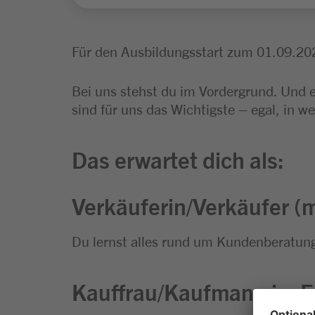
Für den Ausbildungsstart zum 01.09.20
Bei uns stehst du im Vordergrund. Und 
sind für uns das Wichtigste – egal, in we
Das erwartet dich als:
Verkäuferin/Verkäufer (m
Du lernst alles rund um Kundenberatung
Kauffrau/Kaufmann im Ei