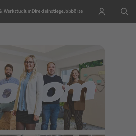
 & Werkstudium
Direkteinstiege
Jobbörse