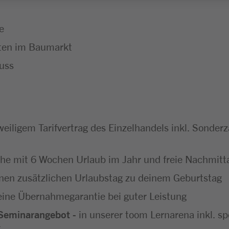
e
kten im Baumarkt
uss
eweiligem Tarifvertrag des Einzelhandels inkl. Son
che mit 6 Wochen Urlaub im Jahr und freie Nachmitt
einen zusätzlichen Urlaubstag zu deinem Geburtstag
eine Übernahmegarantie bei guter Leistung
Seminarangebot
- in unserer toom Lernarena inkl. s
g