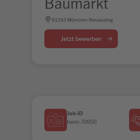
Baumarkt
81243 München-Neuaubing
Jetzt bewerben
Job-ID
toom-72050