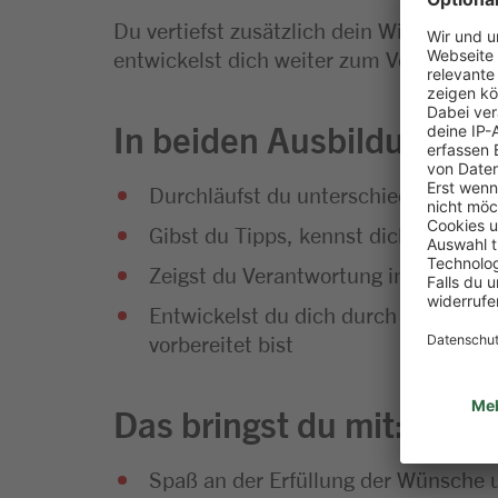
Du vertiefst zusätzlich dein Wissen in 
entwickelst dich weiter zum Verkaufspro
In beiden Ausbildungen
Durchläufst du unterschiedliche Abt
Gibst du Tipps, kennst dich mit der
Zeigst du Verantwortung in eigenen 
Entwickelst du dich durch unsere Az
vorbereitet bist
Das bringst du mit:
Spaß an der Erfüllung der Wünsche 