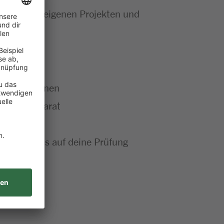
wortung in eigenen Projekten und
ere Kund:innen
Material parat
s du bestens auf deine Prüfung