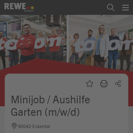
Zum Inhalt springen
Startseite
REWE Group als Arbeitgeber
Ausbildung & Studium
Praktikum & Werkstudium
Direkteinstiege
Minijob / Aushilfe
Mein Kandidat:innenprofil
Garten (m/w/d)
90542 Eckental