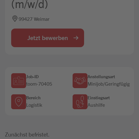
(m/w/d)
Jobbörse
99427 Weimar
Jetzt bewerben
Job-ID
Anstellungsart
toom-70405
Minijob/Geringfügig
Bereich
Einstiegsart
Logistik
Aushilfe
Zunächst befristet.