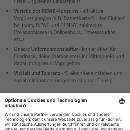
Erstellung deines Einsatzplans
Vorteile des REWE-Konzerns
- attraktive
Vergünstigungen (z.B. Rabattkarte für den Einkauf
bei toom, REWE und PENNY, zahlreiche
Preisnachlässe in Onlineshops, Fitnessstudios
etc.)
Unsere Unternehmenskultur
- immer offen für
Feedback, deine Stärken stets im Mittelpunkt und
dabei mutig neue Wege gehen
Vielfalt und Toleranz
- füreinander einstehen und
sozial miteinander umgehen ist unser Prinzip
Wir freuen uns sehr auf deine Bewerbung. Bitte reiche
diese ausschließlich digital ein. Im Anschluss an deine
Bewerbung kommen wir zeitnah per E-Mail oder
telefonisch auf dich zu.