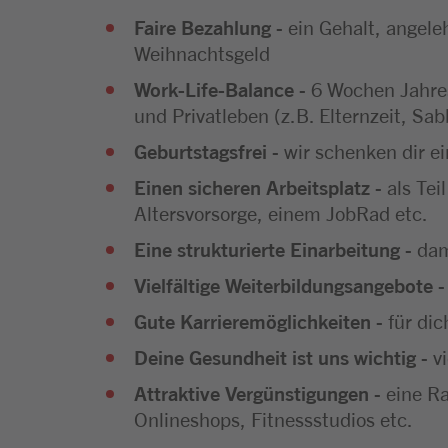
Faire Bezahlung
- ein Gehalt, angele
Weihnachtsgeld
Work-Life-Balance
- 6 Wochen Jahres
und Privatleben (z.B. Elternzeit, Sab
Geburtstagsfrei
- wir schenken dir e
Einen sicheren Arbeitsplatz
- als Tei
Altersvorsorge, einem JobRad etc.
Eine strukturierte Einarbeitung
- dam
Vielfältige Weiterbildungsangebote
-
Gute Karrieremöglichkeiten
- für di
Deine Gesundheit ist uns wichtig
- v
Attraktive Vergünstigungen
- eine R
Onlineshops, Fitnessstudios etc.