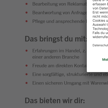
Bearbeitung von Reklamationen, Ga
Beantwortung von Anfragen unserer 
Pflege und ansprechende Präsentat
Das bringst du mit:
Erfahrungen im Handel, z.B. als Kau
einer anderen Branche
Freude am direkten Kontakt mit Kun
Eine sorgfältige, strukturierte und 
Einen sicheren Umgang mit Warenwi
Das bieten wir dir: