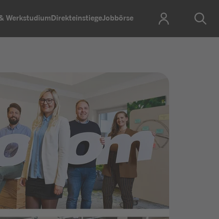
 & Werkstudium
Direkteinstiege
Jobbörse