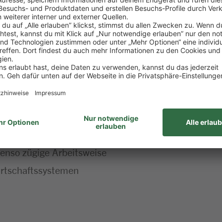
rantien und Retouren
Kund:innen sowie mögliche Weiterleitung an Kolleg:
ion des Kassenbereichs sowie Nachräumen von Ware
fmann/Kauffrau im Einzel-/Großhandel (m/w/d), Kassie
d:innen, Lösungsorientierung und Organisationsfähi
ebenso zügige Arbeitsweise
rtschaftssystemen