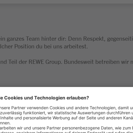
ein ganzes Team hinter dir: Denn Respekt, gegensei
lcher Position du bei uns arbeitest.
ind Teil der REWE Group. Bundesweit betreiben wir 
und Verabschiedung unserer Kund:innen
bwicklung der Kassiervorgänge und vertrauensvolle
, z.B. Geräte- und Transporterverleih u. Bearbeitun