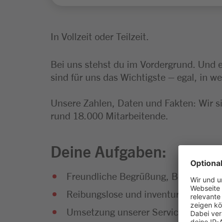
In Vollzeit oder Teilzeit.
Bei uns stehst du im Vordergrund. Und 
sind für uns das Wichtigste – egal, in we
Unsere Zahlen, Daten und Fakten: Wir s
rund 18.000 Mitarbeitende.
Deine Aufgaben:
Freundliche Begrüßung, Bedienung 
Reibungslose und inventursichere A
Umsetzung unserer Serviceleistungen