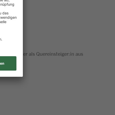
innen
n
rer:in oder als Quereinsteiger:in aus
gkeit