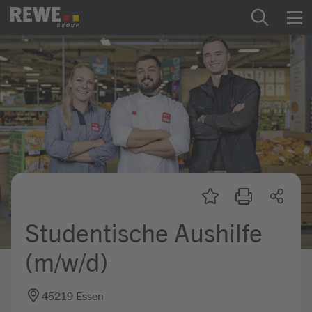
Zum Inhalt springen
Startseite
REWE Group als Arbeitgeber
Ausbildung & Studium
Praktikum & Werkstudium
Direkteinstiege
Studentische Aushilfe
Mein Kandidat:innenprofil
(m/w/d)
45219 Essen