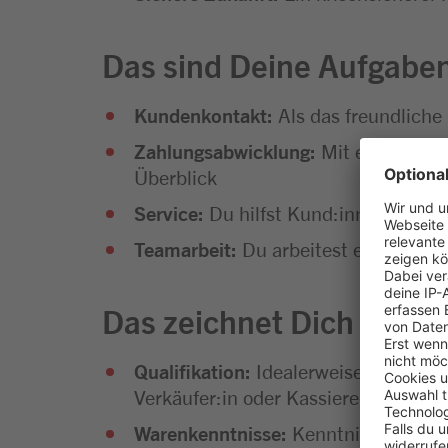
Das sind Deine Aufgabe
Kundenkontakt:
Als das freundliche
Zahlungsabwicklung:
Mit einem Läche
Überblick
Service:
Du hilfst Kund:innen bei Fr
Teamarbeit:
Du arbeitest eng mit d
Das zeichnet Dich aus
Qualifikation:
Idealerweise erste Beru
Verkäufer:in oder Kassierer:in. Auc
Warenkenntnisse:
Kenntnisse im Leb