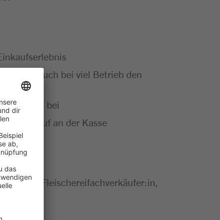
Einkaufserlebnis
behältst auch bei viel Betrieb den
e im Markt bei
osen Ablauf an der Kasse
äufer:in, Fleischereifachverkäufer:in,