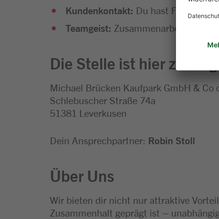
Kundenkontakt:
Du hast Freude am U
Teamgeist:
Zusammenarbeit liegt dir
Die Stelle ist hier zu ver
Michael Brücken Kaufpark GmbH & Co
Schlebuscher Straße 74a
51381 Leverkusen
Dein Ansprechpartner:
Robin Stoll
Über Uns
Wir bieten dir nicht nur attraktive Vort
Zusammenhalt geprägt ist – unabhängig 