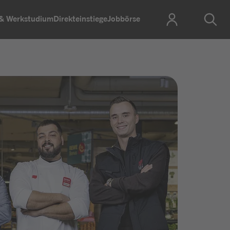
 & Werkstudium
Direkteinstiege
Jobbörse