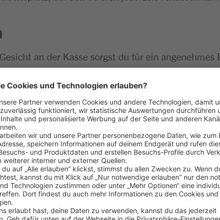
n
 Gesicht an der Kasse sorgst du für ein angenehmes 
ln scannst du die Waren, kassierst zuverlässig und 
agen weiter und trägst aktiv zur positiven Atmosphär
einem Team zusammen und sorgst für einen reibungsl
fspraxis im Einzelhandel – z. B. als Bäckereifachverk
h Quereinsteiger:innen sind herzlich willkommen
ensmittelbereich sind von Vorteil