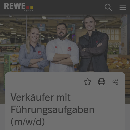
Zum Inhalt springen
Startseite
REWE Group als Arbeitgeber
Ausbildung & Studium
Praktikum & Werkstudium
Direkteinstiege
Verkäufer mit
Mein Kandidat:innenprofil
Führungsaufgaben
(m/w/d)