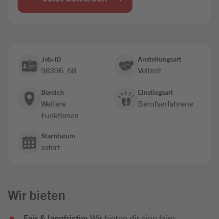
Jobbörse
Job-ID
Anstellungsart
98396_68
Vollzeit
Bereich
Einstiegsart
Weitere
Berufserfahrene
Funktionen
Startdatum
sofort
Wir bieten
Fair & langfristig:
Wir bieten dir eine faire