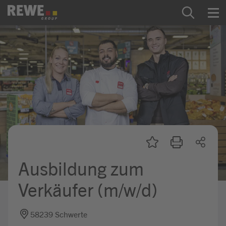
Zum Inhalt springen
Startseite
REWE Group als Arbeitgeber
Ausbildung & Studium
Praktikum & Werkstudium
Direkteinstiege
Ausbildung zum
Mein Kandidat:innenprofil
Verkäufer (m/w/d)
58239 Schwerte