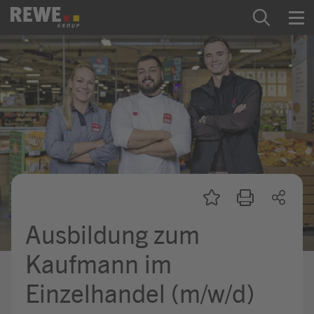
Zum Inhalt springen
Startseite
REWE Group als Arbeitgeber
Ausbildung & Studium
Praktikum & Werkstudium
Direkteinstiege
Ausbildung zum
Mein Kandidat:innenprofil
Kaufmann im
Einzelhandel (m/w/d)