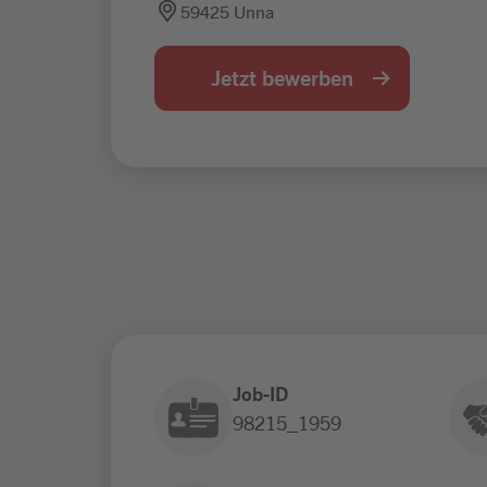
59425 Unna
Jetzt bewerben
Job-ID
98215_1959