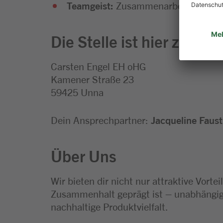
Teamgeist:
Zusammenarbeit liegt dir 
Die Stelle ist hier zu ver
Carsten Engel EH oHG
Kamener Straße 23
59425 Unna
Dein Ansprechpartner:
Jacqueline Faust
Über Uns
Wir bieten dir nicht nur attraktive Vort
Zusammenhalt geprägt ist – unabhängig 
nachhaltige Produktvielfalt.