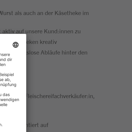
 Wurst als auch an der Käsetheke im
 aktiv auf unsere Kund:innen zu
Verkaufstheken kreativ
für reibungslose Abläufe hinter den
käufer:in, Fleischereifachverkäufer:in,
rviceorientiert auf