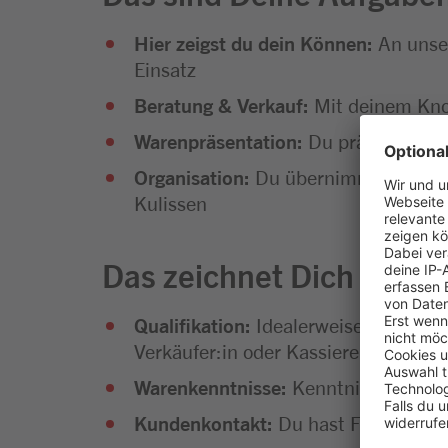
Hier zeigst du dein Können:
An unser
Einsatz
Beratung & Verkauf:
Mit deinem Know
Warenpräsentation:
Du präsentierst
Organisation:
Du übernimmst die Ware
Kulissen
Das zeichnet Dich aus
Qualifikation:
Idealerweise erste Ber
Verkäufer:in oder Kassierer:in. Auc
Warenkenntnisse:
Kenntnisse im Leb
Kundenkontakt:
Du hast Freude am U