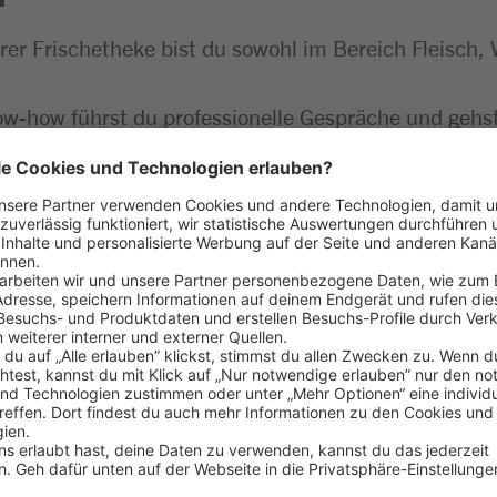
er Frischetheke bist du sowohl im Bereich Fleisch,
-how führst du professionelle Gespräche und gehst
 unsere Frischwaren ansprechend und gestaltest die 
ndisposition, kontrollierst die Qualität und sorgst 
ufspraxis im Einzelhandel – z. B. als Bäckereifachver
h Quereinsteiger:innen sind herzlich willkommen
ensmittelbereich sind von Vorteil
mgang mit Menschen und trittst freundlich sowie se