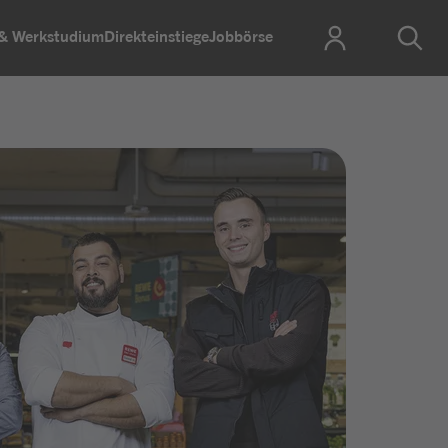
 & Werkstudium
Direkteinstiege
Jobbörse