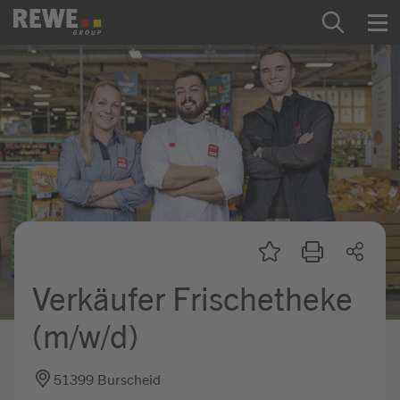
Zum Inhalt springen
Startseite
REWE Group als Arbeitgeber
Ausbildung & Studium
Praktikum & Werkstudium
Direkteinstiege
Verkäufer Frischetheke
Mein Kandidat:innenprofil
(m/w/d)
51399 Burscheid