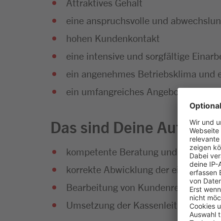
Attraktives Gehalt
eine anspruchsvolle und abwechslun
hohen Kundenkontakt
eine intensive und sorgfältige Eina
ein angenehmes Betriebsklima und ei
ein umfangreiches Angebot an Weite
Das sind Deine Aufgabe
kompetente Beratung und freundlic
korrekte Abwicklung der einzelnen 
Bearbeitung von Kundenreklamatio
Umsetzung der Kassenleitlinien