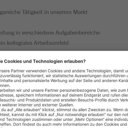
gsreiche Tätigkeit in unserem Markt
rbeitung in verschiedene Aufgabenbereiche
n kollegiales Arbeitsumfeld
rbildungsmöglichkeiten
n
he Ansprache der Kunden
Kassiervorgänge und Abrechnung der Scannerkasse
nen