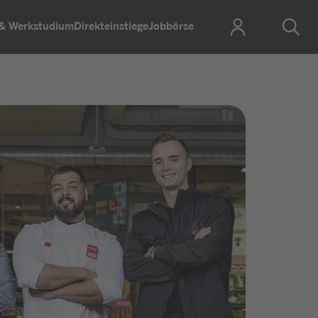
 & Werkstudium
Direkteinstiege
Jobbörse