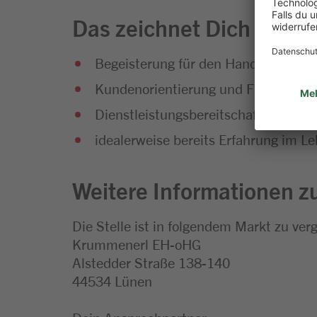
Das zeichnet Dich aus
Begeisterung für den Handel und 
Kundenorientierung und Freude a
Dienstleistungsbereitschaft, Verantw
idealerweise bereits Erfahrung im L
Weitere Informationen zu
Die Stelle ist in folgendem Markt zu ver
Krummenerl EH-oHG
Alstedder Straße 138-140
44534 Lünen