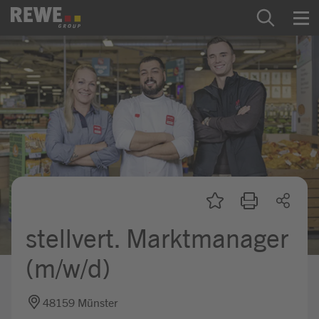
Zum Inhalt springen
Startseite
REWE Group als Arbeitgeber
Ausbildung & Studium
Praktikum & Werkstudium
Direkteinstiege
stellvert. Marktmanager
Mein Kandidat:innenprofil
(m/w/d)
48159 Münster