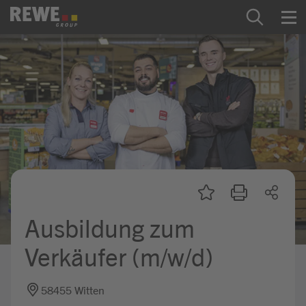
Zum Inhalt springen
Startseite
REWE Group als Arbeitgeber
Ausbildung & Studium
Praktikum & Werkstudium
Direkteinstiege
Ausbildung zum
Mein Kandidat:innenprofil
Verkäufer (m/w/d)
58455 Witten