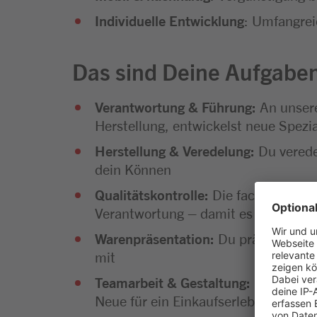
Individuelle Entwicklung
: Umfangrei
Das sind Deine Aufgabe
Verantwortung & Führung:
An unsere
Herstellung, entwickelst neue Spezi
Herstellung & Veredelung:
Du veredel
dein Können
Qualitätskontrolle:
Die fachgerechte 
Verantwortung – damit es vorne an d
Warenpräsentation:
Du präsentierst 
mit
Teamarbeit & Gestaltung:
Mit einer 
Neue für ein Einkaufserlebnis, das b