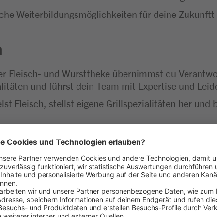
che Weiterbildungsmöglichkeiten für deine Zukunftt
n
r Fleisch- und Wursttheke übernimmst du Verantwort
alitäten und führst dein Team mit Expertise und Leid
st Fleisch, stellst eigene Grillspezialitäten her und b
Prüfung der Ware, die Nachbestellung sowie eine sor
er Theke rundläuft
die Produkte ansprechend und gestaltest die Verkau
kreativen und ansprechenden Gestaltung der Frischet
egeistert