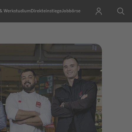
 & Werkstudium
Direkteinstiege
Jobbörse