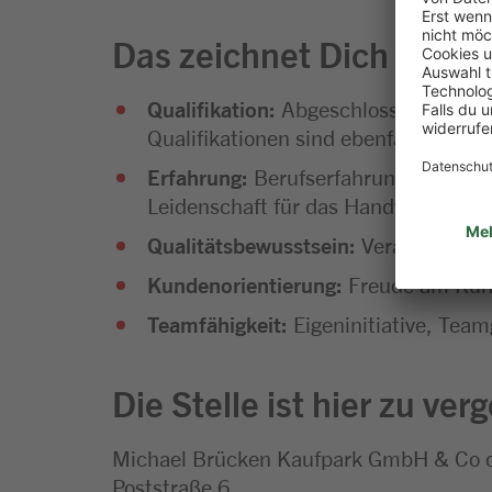
Das zeichnet Dich aus
Qualifikation:
Abgeschlossene Ausbild
Qualifikationen sind ebenfalls will
Erfahrung:
Berufserfahrung im Fleisc
Leidenschaft für das Handwerk sind 
Qualitätsbewusstsein:
Verantwortung
Kundenorientierung:
Freude am Kunde
Teamfähigkeit:
Eigeninitiative, Team
Die Stelle ist hier zu ver
Michael Brücken Kaufpark GmbH & Co
Poststraße 6