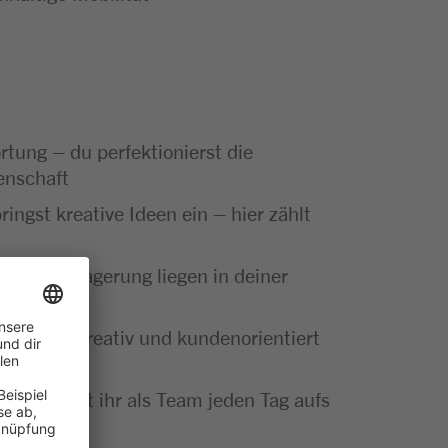
ung – du perfektionierst die
enschaft
ringst kreative Ideen ein – hier zählt
gfältige Lagerung liegen in deiner
fstheken kreativ und kundenorientiert
heke sorgt ihr als Team jeden Tag aufs