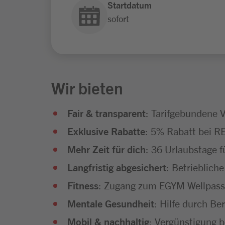
Startdatum
sofort
Wir bieten
Fair & transparent
: Tarifgebundene 
Exklusive Rabatte
: 5% Rabatt bei R
Mehr Zeit für dich
: 36 Urlaubstage f
Langfristig abgesichert
: Betrieblich
Fitness
: Zugang zum EGYM Wellpass 
Mentale Gesundheit
: Hilfe durch B
Mobil & nachhaltig
: Vergünstigung b