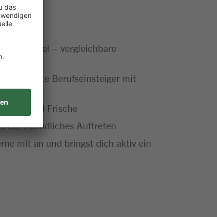
einzelhandel – vergleichbare
h engagierte Berufseinsteiger mit
ygiene und Frische
 ein freundliches Auftreten
ne mit an und bringst dich aktiv ein