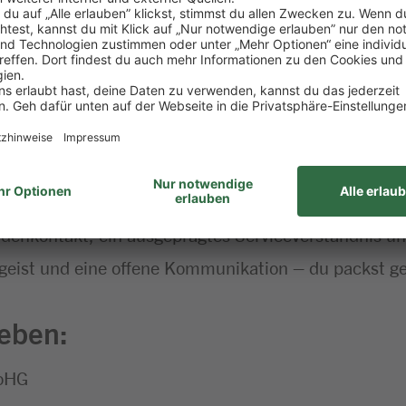
ung als Fleischer:in, idealerweise im Lebensmittel
kommen
h- oder Feinkosthandwerk ist von Vorteil – aber auc
bei uns genau richtig
sbewusstsein und ein echtes Gespür für Qualität, H
nkontakt, ein ausgeprägtes Serviceverständnis und
geist und eine offene Kommunikation – du packst ger
geben:
 oHG