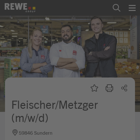
Zum Inhalt springen
Startseite
REWE Group als Arbeitgeber
Ausbildung & Studium
Praktikum & Werkstudium
Direkteinstiege
Fleischer/Metzger
Mein Kandidat:innenprofil
(m/w/d)
59846 Sundern