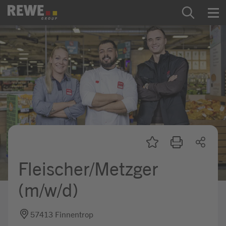
Zum Inhalt springen
Startseite
REWE Group als Arbeitgeber
Ausbildung & Studium
Praktikum & Werkstudium
Direkteinstiege
Fleischer/Metzger
Mein Kandidat:innenprofil
(m/w/d)
57413 Finnentrop