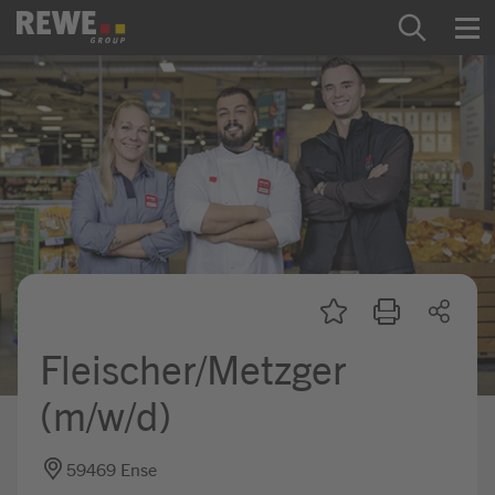
Zum Inhalt springen
Startseite
REWE Group als Arbeitgeber
Ausbildung & Studium
Praktikum & Werkstudium
Direkteinstiege
Fleischer/Metzger
Mein Kandidat:innenprofil
(m/w/d)
59469 Ense