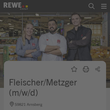
Zum Inhalt springen
Startseite
REWE Group als Arbeitgeber
Ausbildung & Studium
Praktikum & Werkstudium
Direkteinstiege
Fleischer/Metzger
Mein Kandidat:innenprofil
(m/w/d)
59821 Arnsberg