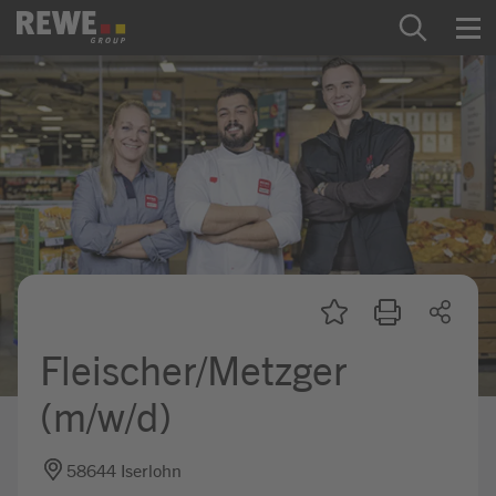
Zum Inhalt springen
Startseite
REWE Group als Arbeitgeber
Ausbildung & Studium
Praktikum & Werkstudium
Direkteinstiege
Fleischer/Metzger
Mein Kandidat:innenprofil
(m/w/d)
58644 Iserlohn