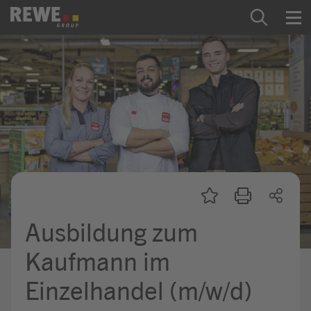
Zum Inhalt springen
Startseite
REWE Group als Arbeitgeber
Ausbildung & Studium
Praktikum & Werkstudium
Direkteinstiege
Ausbildung zum
Mein Kandidat:innenprofil
Kaufmann im
Einzelhandel (m/w/d)