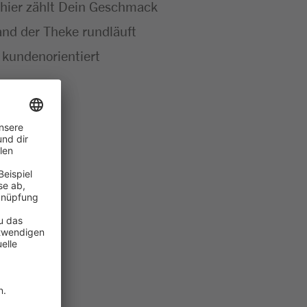
 – hier zählt Dein Geschmack
 and der Theke rundläuft
 kundenorientiert