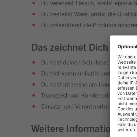
Du veredelst Fleisch, stellst eigene 
Du bestellst Ware, prüfst die Qualit
Du präsentierst die Produkte anspre
Das zeichnet Dich aus
Du hast deinen Schulabschluss erfol
Du bist kommunikativ und hast Sp
Du hast Interesse am Handel und an
Teamgeist und Kundenorientierung g
Einsatz- und Verantwortungsbereitsc
Weitere Informationen zu