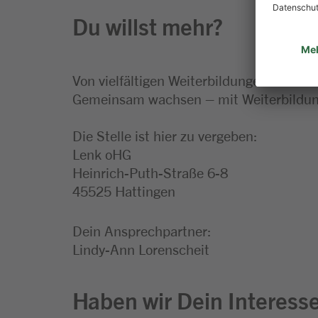
Du willst mehr?
Von vielfältigen Weiterbildungen bis hin
Gemeinsam wachsen – mit Weiterbildung
Die Stelle ist hier zu vergeben:
Lenk oHG
Heinrich-Puth-Straße 6-8
45525 Hattingen
Dein Ansprechpartner:
Lindy-Ann Lorenscheit
Haben wir Dein Interess