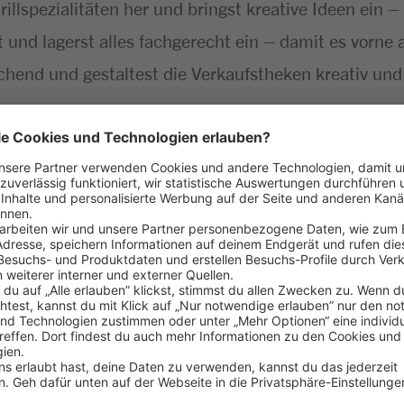
Grillspezialitäten her und bringst kreative Ideen ein
ät und lagerst alles fachgerecht ein – damit es vorne
chend und gestaltest die Verkaufstheken kreativ und
greich gemeistert
aß am Umgang mit Menschen
 Lebensmitteln
ehören für dich einfach dazu
haft bringst du gerne mit
 dieser Stelle