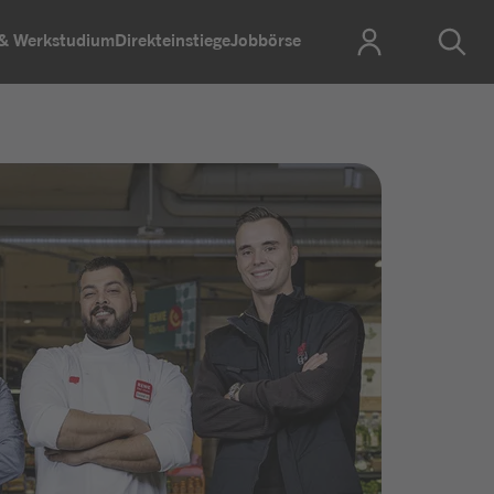
 & Werkstudium
Direkteinstiege
Jobbörse