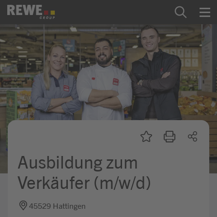
Zum Inhalt springen
Startseite
REWE Group als Arbeitgeber
Ausbildung & Studium
Praktikum & Werkstudium
Direkteinstiege
Ausbildung zum
Mein Kandidat:innenprofil
Verkäufer (m/w/d)
45529 Hattingen