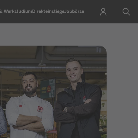
 & Werkstudium
Direkteinstiege
Jobbörse