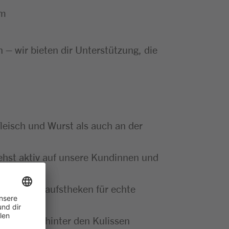
um
– wir bieten dir Unterstützung, die
leisch und Wurst als auch an der
ehst aktiv auf unsere Kundinnen und
g der Verkaufstheken für echte
se Abläufe hinter den Kulissen