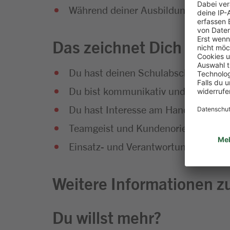
Während deiner Ausbildung wirst du 
Das zeichnet Dich aus
Du hast deinen Schulabschluss erfol
Du bist kommunikativ und hast Sp
Du hast Interesse am Handel und an
Teamgeist und Kundenorientierung g
Einsatz- und Verantwortungsbereitsc
Weitere Informationen zu
Du willst mehr?