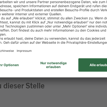
mit allen wichtigen Einzelhandelsprozessen vertrau
greich gemeistert
aß am Umgang mit Menschen
 Lebensmitteln
ehören für dich einfach dazu
haft bringst du gerne mit
 dieser Stelle