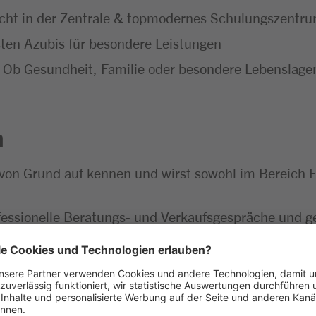
icht in der Zentrale & topmodernes Schulungszentr
ten Azubis für besondere Leistungen
Ob Gesundheit, Familie oder besondere Lebenslagen 
n
von Grund auf kennen und wirst sowohl im Bereich F
essionelle Beratungs- und Verkaufsgespräche und g
ansprechend und sorgst durch die kreative Gestaltun
kontrollierst die Qualität und sorgst für reibungslo