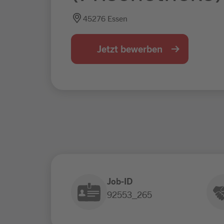
45276 Essen
Jetzt bewerben
Job-ID
92553_265