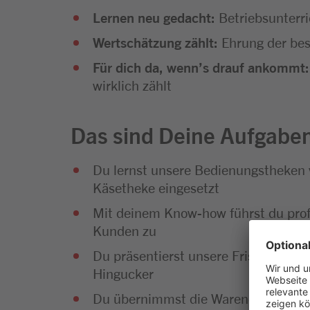
Lernen neu gedacht:
Betriebsunterr
Wertschätzung zählt:
Ehrung der bes
Für dich da, wenn’s drauf ankommt:
wirklich zählt
Das sind Deine Aufgabe
Du lernst unsere Bedienungstheken 
Käsetheke eingesetzt
Mit deinem Know-how führst du prof
Kunden zu
Du präsentierst unsere Frischwaren 
Hingucker
Du übernimmst die Warendisposition, 