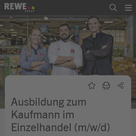
Zum Inhalt springen
Startseite
REWE Group als Arbeitgeber
Ausbildung & Studium
Praktikum & Werkstudium
Direkteinstiege
Ausbildung zum
Mein Kandidat:innenprofil
Kaufmann im
Einzelhandel (m/w/d)