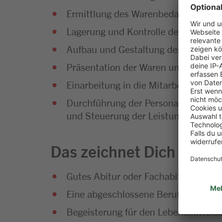
Ermittlung des Warenbedarfs und Di
Lagerung und Kontrolle der Waren
Aufbau und Gestaltung des Warenso
Präsentation der Waren und Umset
Einarbeitung in die Mitarbeiterführu
Durchführung der Personalplanung so
und Steuerung der Leistungsfähigke
Das zeichnet Dich aus
Gutes Abitur oder Fachabitur
Eine abgeschlossene Berufsausbild
Begeisterung für den Lebensmittelei