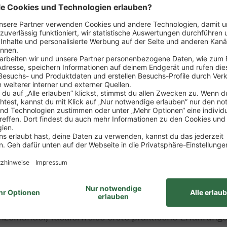
sposition der Ware
rtiments
zung von Verkaufsförderungsmaßnahmen
ng
wie Erstellung von Verkaufsstatistiken, Erfolgskont
it des Marktes
ung zum Kaufmann im Einzelhandel (m/w/d)
nzelhandel, idealerweise erste praktische Erfahrung