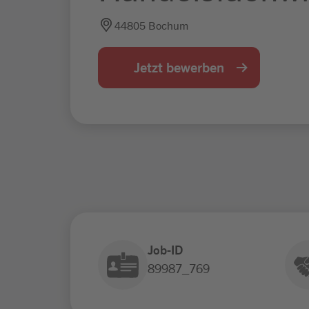
44805 Bochum
Jetzt bewerben
Job-ID
89987_769