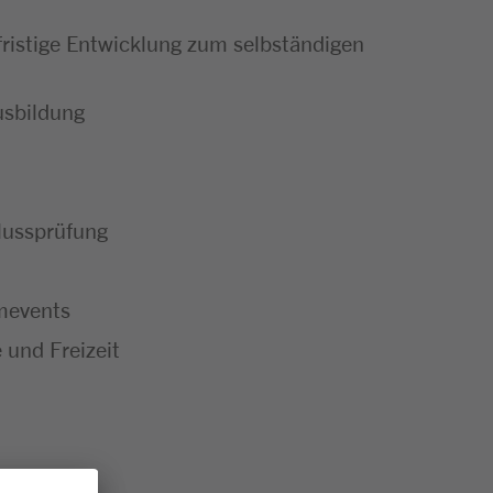
ristige Entwicklung zum selbständigen
usbildung
hlussprüfung
mevents
 und Freizeit