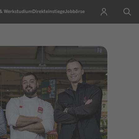
 & Werkstudium
Direkteinstiege
Jobbörse