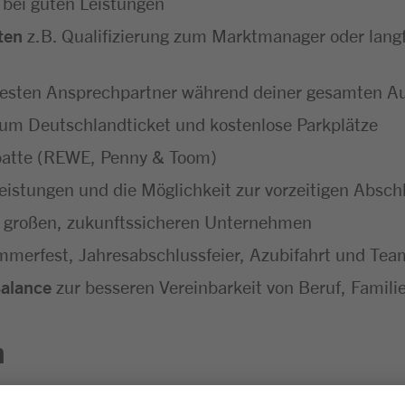
 bei guten Leistungen
ten
z.B. Qualifizierung zum Marktmanager oder langf
festen Ansprechpartner während deiner gesamten A
um Deutschlandticket und kostenlose Parkplätze
batte (REWE, Penny & Toom)
eistungen und die Möglichkeit zur vorzeitigen Absc
 großen, zukunftssicheren Unternehmen
merfest, Jahresabschlussfeier, Azubifahrt und Tea
Balance
zur besseren Vereinbarkeit von Beruf, Familie
n
sgesprächen