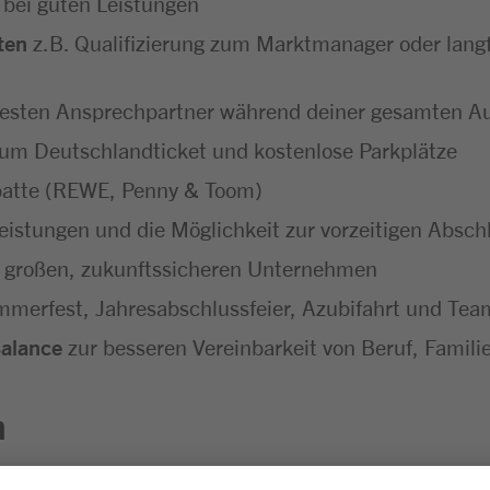
 bei guten Leistungen
ten
z.B. Qualifizierung zum Marktmanager oder langf
festen Ansprechpartner während deiner gesamten A
um Deutschlandticket und kostenlose Parkplätze
batte (REWE, Penny & Toom)
eistungen und die Möglichkeit zur vorzeitigen Absc
 großen, zukunftssicheren Unternehmen
merfest, Jahresabschlussfeier, Azubifahrt und Tea
Balance
zur besseren Vereinbarkeit von Beruf, Familie
n
sgesprächen