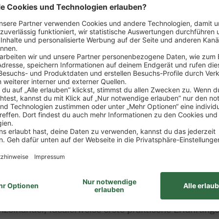
sposition der Ware
rtiments
zung von Verkaufsförderungsmaßnahmen
ng
wie Erstellung von Verkaufsstatistiken, Erfolgskont
it des Marktes
ung zum Kaufmann im Einzelhandel (m/w/d)
nzelhandel, idealerweise erste praktische Erfahrung