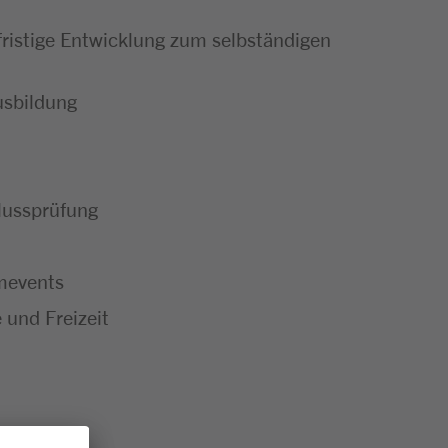
ristige Entwicklung zum selbständigen
usbildung
hlussprüfung
mevents
 und Freizeit