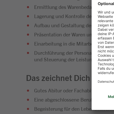
Ermittlung des Warenbedarfs und Di
Lagerung und Kontrolle der Waren
Aufbau und Gestaltung des Warenso
Präsentation der Waren und Umset
Einarbeitung in die Mitarbeiterführu
Durchführung der Personalplanung so
und Steuerung der Leistungsfähigke
Das zeichnet Dich aus
Gutes Abitur oder Fachabitur
Eine abgeschlossene Berufsausbild
Begeisterung für den Lebensmittelei