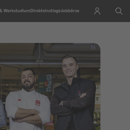
 & Werkstudium
Direkteinstiege
Jobbörse