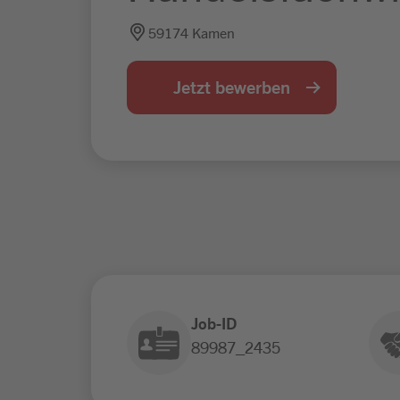
59174 Kamen
Jetzt bewerben
Job-ID
89987_2435